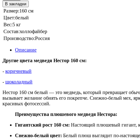
В закладки
Размер:
160 см
Цвет:
белый
Вес:
5 кг
Состав:
холлофайбер
Производство:
Россия
Описание
Другие цвета медведя Нестор 160 см:
-
коричневый
-
шоколадный
Нестор 160 см белый — это медведь, который превращает обычн
вызывает желание обнять его покрепче. Снежно‑белый мех, яр
красивых фотосессий.
Преимущества плюшевого медведя Нестора:
Гигантский рост 160 см:
Настоящий плюшевый гигант, ко
Снежно‑белый цвет:
Белый плюш выглядит по‑настоящему